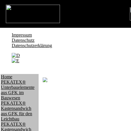
Impressum
Datenschutz
Datenschutzerklärung
Pekatex® Technologien - Heyne GmbH
, Ferdinan
Home
PEKATEX®
Unterbauelemente
aus GFK im
Bauwesen
PEKATEX®
Kastensandwich
aus GFK für den
Leichtbau
PEKATEX®
Kastensandwich