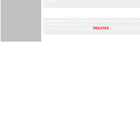
RE 100
5
RE 120
5
Sonderlängen sind auf Anfrage bis zur jeweiligen Transportbesc
bevorzugte Sonderlänge 2,35 m.
Lieferprogramm und Daten zum
PEKATEX
® Kastensandwich au