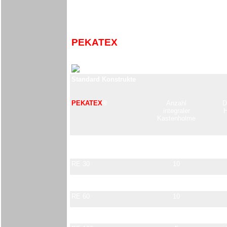
PEKATEX
® Konstrukte aus GFK
Lieferprogramm,
Standard Konstrukte
PEKATEX
®
Anzahl
D
integraler
H
Kastenholme
Typ
Stück
RE 30
10
RE 40
10
RE 60
10
RE 80
10