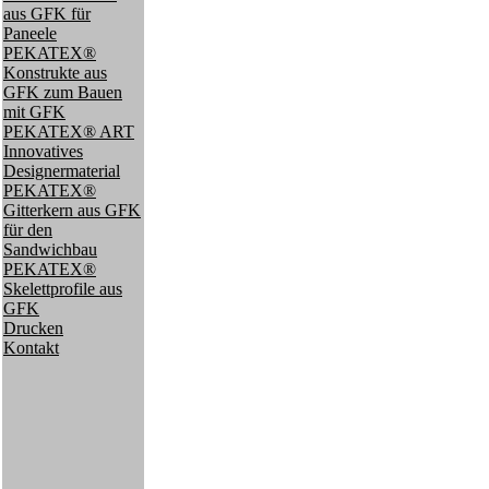
aus GFK für
Paneele
PEKATEX®
Konstrukte aus
GFK zum Bauen
mit GFK
PEKATEX® ART
Innovatives
Designermaterial
PEKATEX®
Gitterkern aus GFK
für den
Sandwichbau
PEKATEX®
Skelettprofile aus
GFK
Drucken
Kontakt